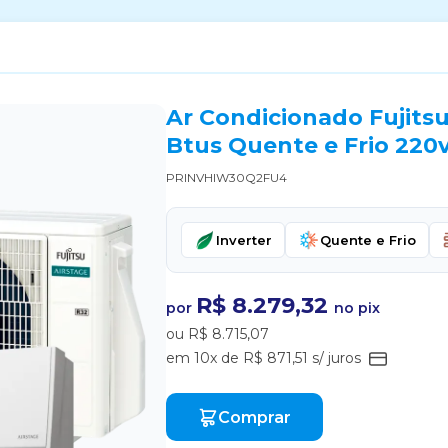
Ar Condicionado Fujits
Btus Quente e Frio 220v
PRINVHIW30Q2FU4
Inverter
Quente e Frio
R$ 8.279,32
por
no pix
ou R$ 8.715,07
em 10x de R$ 871,51 s/ juros
Comprar