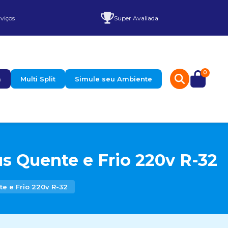
viços
Super Avaliada
0
a
Multi Split
Simule seu Ambiente
s Quente e Frio 220v R-32
e e Frio 220v R-32