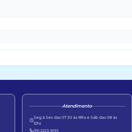
Atendimento
Seg à Sex das 07:30 às 18hs e Sáb das 08 às
12hs
(19) 2223-9135