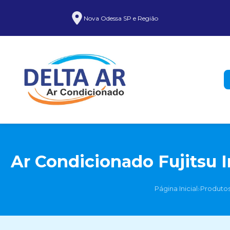
Nova Odessa SP e Região
Ar Condicionado Fujitsu 
›
Página Inicial
Produto