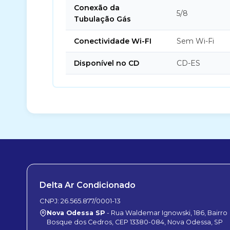
Conexão da
5/8
Tubulação Gás
Conectividade Wi-FI
Sem Wi-Fi
Disponível no CD
CD-ES
Delta Ar Condicionado
CNPJ: 26.565.877/0001-13
Nova Odessa SP
- Rua Waldemar Ignowski, 186, Bairro
Bosque dos Cedros, CEP 13380-084, Nova Odessa, SP