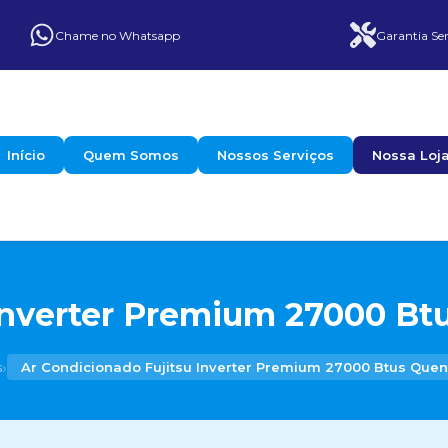
Chame no Whatsapp
Garantia Ser
Início
Quem Somos
Nossos Serviços
Nossa Loj
Inverter Premium 27000 Btu
›
s
Ar Condicionado Fujitsu Inverter Premium 27000 Btus Quent