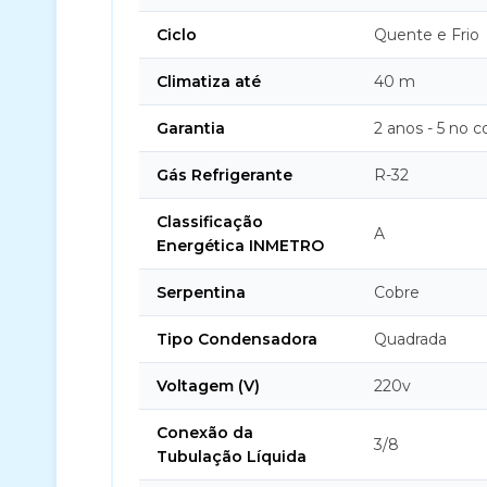
Ciclo
Quente e Frio
Climatiza até
40 m
Garantia
2 anos - 5 no 
Gás Refrigerante
R-32
Classificação
A
Energética INMETRO
Serpentina
Cobre
Tipo Condensadora
Quadrada
Voltagem (V)
220v
Conexão da
3/8
Tubulação Líquida