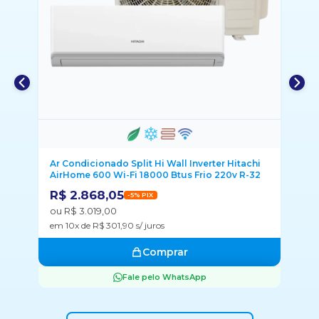
i
Ar Condicionado Daikin Inverter Full 9000 Btus
Ar
2
Frio 220v R-32
Ai
R$ 3.381,05
R
-5% PIX
ou R$ 3.559,00
ou
em 10x de R$ 355,90 s/ juros
em
Comprar
Fale pelo WhatsApp