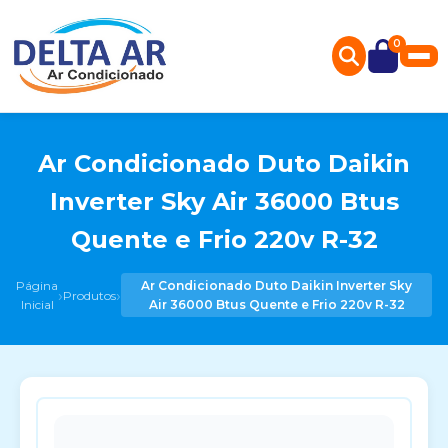
0
Ar Condicionado Duto Daikin
Inverter Sky Air 36000 Btus
Quente e Frio 220v R-32
Página
Ar Condicionado Duto Daikin Inverter Sky
›
›
Produtos
Inicial
Air 36000 Btus Quente e Frio 220v R-32