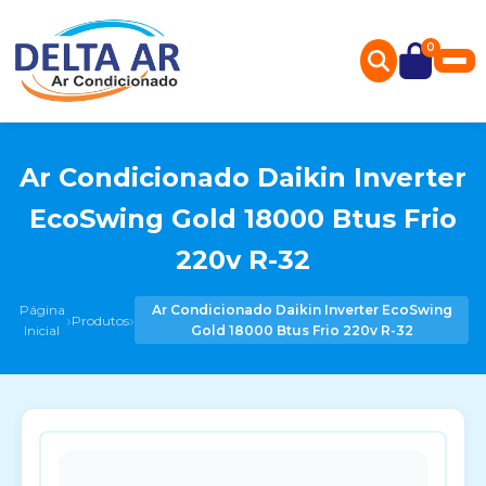
0
Ar Condicionado Daikin Inverter
EcoSwing Gold 18000 Btus Frio
220v R-32
Página
Ar Condicionado Daikin Inverter EcoSwing
›
›
Produtos
Inicial
Gold 18000 Btus Frio 220v R-32